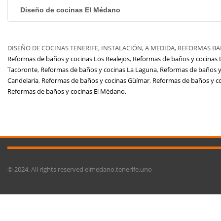
Diseño de cocinas El Médano
DISEÑO DE COCINAS TENERIFE, INSTALACIÓN, A MEDIDA, REFORMAS BAÑOS 
Reformas de baños y cocinas Los Realejos
,
Reformas de baños y cocinas 
Tacoronte
,
Reformas de baños y cocinas La Laguna
,
Reformas de baños y
Candelaria
,
Reformas de baños y cocinas Güímar
,
Reformas de baños y c
Reformas de baños y cocinas El Médano,
© 2024. All rights reserved elmedano.tenerife.uno