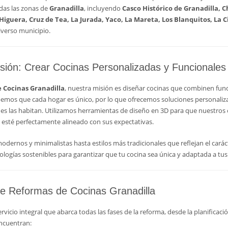
as las zonas de
Granadilla
, incluyendo
Casco Histórico de Granadilla, C
 Higuera, Cruz de Tea, La Jurada, Yaco, La Mareta, Los Blanquitos, La C
iverso municipio.
sión: Crear Cocinas Personalizadas y Funcionales 
 Cocinas Granadilla
, nuestra misión es diseñar cocinas que combinen func
bemos que cada hogar es único, por lo que ofrecemos soluciones personalizad
es las habitan. Utilizamos herramientas de diseño en 3D para que nuestros c
 esté perfectamente alineado con sus expectativas.
dernos y minimalistas hasta estilos más tradicionales que reflejan el carác
logías sostenibles para garantizar que tu cocina sea única y adaptada a tu
de Reformas de Cocinas Granadilla
icio integral que abarca todas las fases de la reforma, desde la planificación
ncuentran: