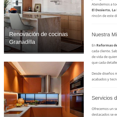
Atendemos a tod
El Desierto, La
rincón de este d
Renovación de cocinas
Nuestra Mi
Granadilla
En
Reformas de
cada cliente. Sa
de vida de quien
que cada detalle
Desde diseños mo
acabados y tecno
Servicios 
Ofrecemos un serv
destacados se e