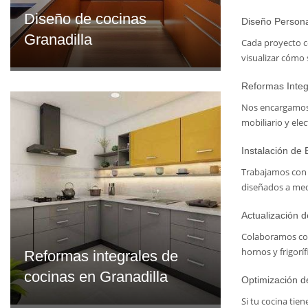
Diseño de cocinas
Diseño Persona
Granadilla
Cada proyecto c
visualizar cómo 
Reformas Integ
Nos encargamos d
mobiliario y ele
Instalación de 
Trabajamos con 
diseñados a medi
Actualización 
Colaboramos con
hornos y frigorí
Reformas integrales de
cocinas en Granadilla
Optimización d
Si tu cocina tie