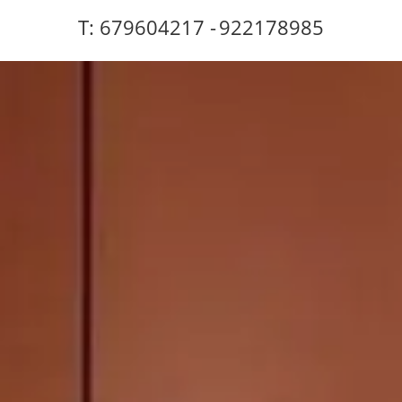
T: 679604217 -
922178985