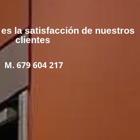
es la satisfacción de nuestros
clientes
M. 679 604 217