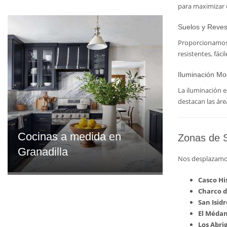
para maximizar e
Suelos y Reves
Proporcionamos u
resistentes, fác
Iluminación Mo
La iluminación e
destacan las ár
Cocinas a medida en
Zonas de S
Granadilla
Nos desplazamos
Casco Hi
Charco d
San Isidr
El Méda
Los Abri