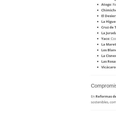
Atogo
: R
Chimich
El Desie
La Higue
Cruz de 
La Jurad
Yaco
: Co
La Mare
Los Blan
La Cisne
Las Rosa
Vicácaro
Compromiso
En
Reformas de
sostenibles, co