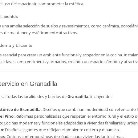
l uso del espacio sin comprometer la estética.
timientos
na amplia selección de suelos y revestimientos, como cerámica, porcelánic
iles de mantener y estéticamente atractivos.
derna y Eficiente
s esencial para crear un ambiente funcional y acogedor en la cocina. Insta
eas clave, como encimeras y armarios, creando un espacio cómodo y atractiv
ervicio en Granadilla
 a todas las localidades y barrios de
Granadilla
, incluyendo:
stórico de Granadilla
: Diseños que combinan modernidad con el encanto his
el Pino
: Reformas personalizadas que respetan el entorno rural y el estilo de
o
: Cocinas modernas y funcionales adaptadas a viviendas familiares y urban
no
: Diseños elegantes que reflejan el ambiente costero y dinámico.
gos
: Cocinas contemporáneas diseñadas para viviendas junto al mar.