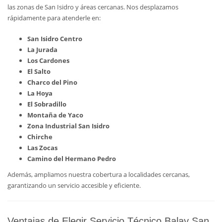
las zonas de San Isidro y áreas cercanas. Nos desplazamos
rápidamente para atenderle en:
San Isidro Centro
La Jurada
Los Cardones
El Salto
Charco del Pino
La Hoya
El Sobradillo
Montaña de Yaco
Zona Industrial San Isidro
Chirche
Las Zocas
Camino del Hermano Pedro
Además, ampliamos nuestra cobertura a localidades cercanas,
garantizando un servicio accesible y eficiente.
Ventajas de Elegir Servicio Técnico Balay San