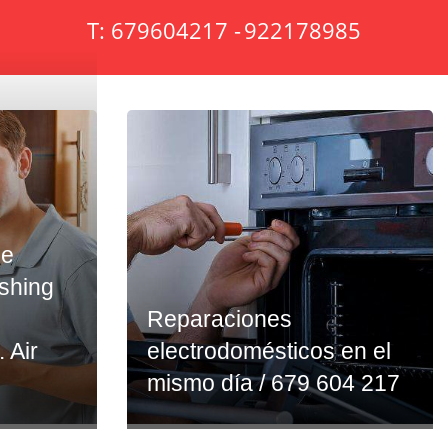
T: 679604217 -
922178985
ce
ashing
Reparaciones
. Air
electrodomésticos en el
mismo día / 679 604 217