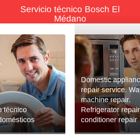
Servicio técnico Bosch El
Médano
Domestic applian
repair service. W
machine repair.
o técnico
Refrigerator repair
odomésticos
conditioner repair