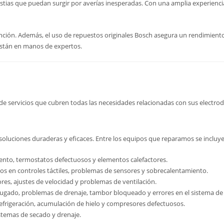
ias que puedan surgir por averías inesperadas. Con una amplia experiencia 
ión. Además, el uso de repuestos originales Bosch asegura un rendimiento ó
están en manos de expertos.
de servicios que cubren todas las necesidades relacionadas con sus electro
luciones duraderas y eficaces. Entre los equipos que reparamos se incluye
ento, termostatos defectuosos y elementos calefactores.
llos en controles táctiles, problemas de sensores y sobrecalentamiento.
res, ajustes de velocidad y problemas de ventilación.
fugado, problemas de drenaje, tambor bloqueado y errores en el sistema de 
 refrigeración, acumulación de hielo y compresores defectuosos.
istemas de secado y drenaje.