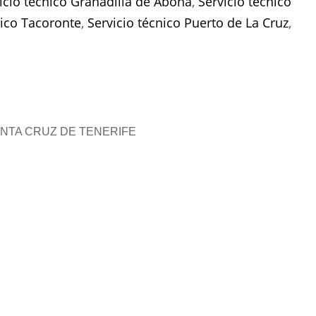
icio técnico Granadilla de Abona
,
Servicio técnico
nico Tacoronte
,
Servicio técnico Puerto de La Cruz
,
ANTA CRUZ DE TENERIFE