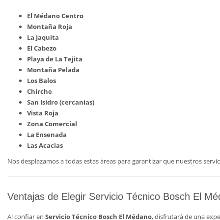
El Médano Centro
Montaña Roja
La Jaquita
El Cabezo
Playa de La Tejita
Montaña Pelada
Los Balos
Chirche
San Isidro (cercanías)
Vista Roja
Zona Comercial
La Ensenada
Las Acacias
Nos desplazamos a todas estas áreas para garantizar que nuestros servicio
Ventajas de Elegir Servicio Técnico Bosch El M
Al confiar en
Servicio Técnico Bosch El Médano
, disfrutará de una expe