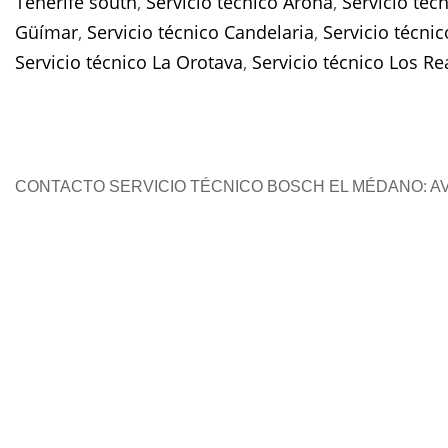
Tenerife south
,
Servicio técnico Arona
,
Servicio téc
Güímar
,
Servicio técnico Candelaria
,
Servicio técni
Servicio técnico La Orotava
,
Servicio técnico Los Re
CONTACTO SERVICIO TÉCNICO BOSCH EL MÉDANO: AV.