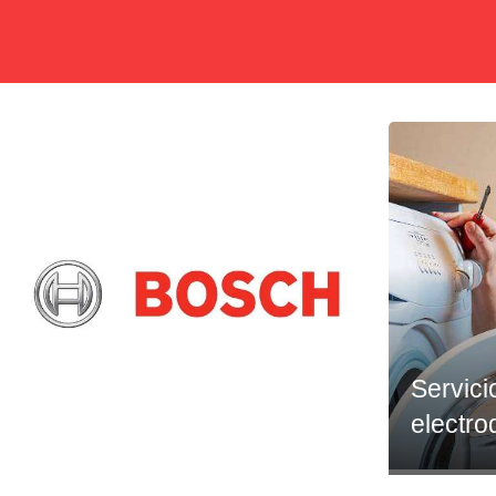
Servici
electr