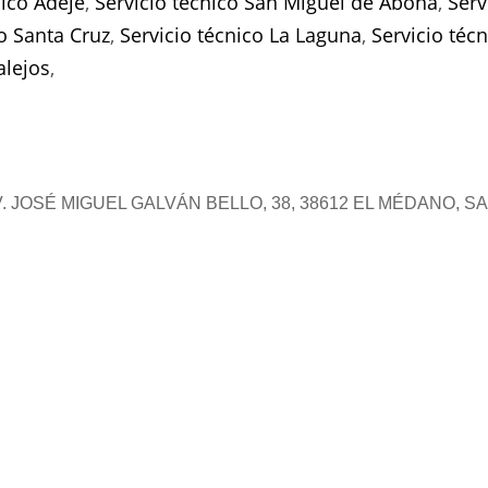
nico Adeje
,
Servicio técnico San Miguel de Abona
,
Serv
co Santa Cruz
,
Servicio técnico La Laguna
,
Servicio téc
alejos
,
 JOSÉ MIGUEL GALVÁN BELLO, 38, 38612 EL MÉDANO, S