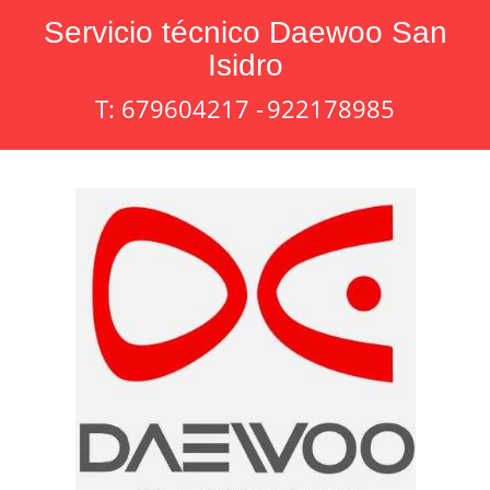
Servicio técnico Daewoo San
Isidro
T: 679604217 -
922178985