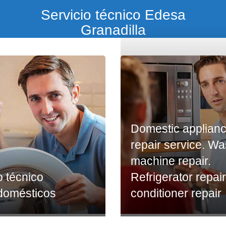
Servicio técnico Edesa
Granadilla
Domestic applian
repair service. W
machine repair.
o técnico
Refrigerator repair
odomésticos
conditioner repair