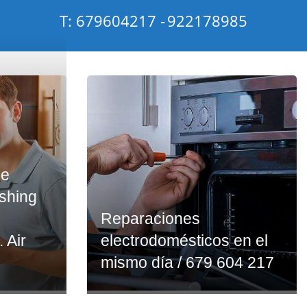
T: 679604217 -
922178985
ce
ashing
Reparaciones
. Air
electrodomésticos en el
mismo día / 679 604 217