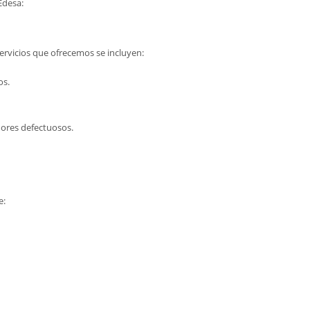
Edesa:
ervicios que ofrecemos se incluyen:
os.
dores defectuosos.
e: