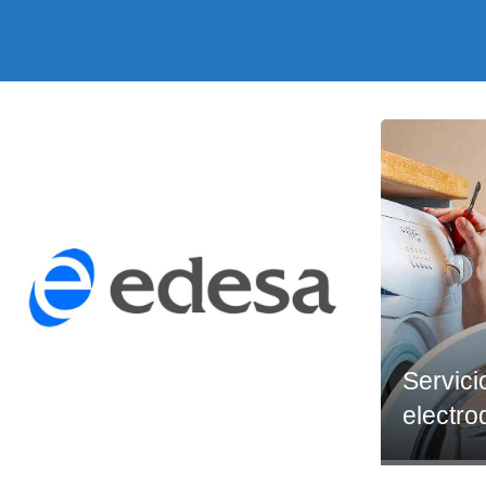
Servici
electr