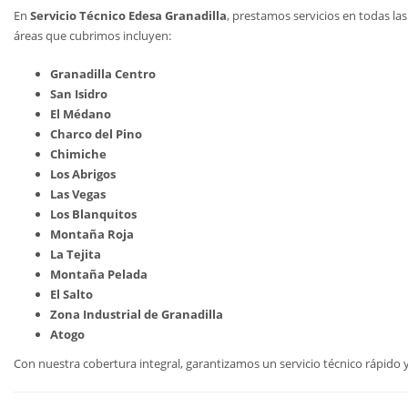
En
Servicio Técnico Edesa Granadilla
, prestamos servicios en todas la
áreas que cubrimos incluyen:
Granadilla Centro
San Isidro
El Médano
Charco del Pino
Chimiche
Los Abrigos
Las Vegas
Los Blanquitos
Montaña Roja
La Tejita
Montaña Pelada
El Salto
Zona Industrial de Granadilla
Atogo
Con nuestra cobertura integral, garantizamos un servicio técnico rápido y