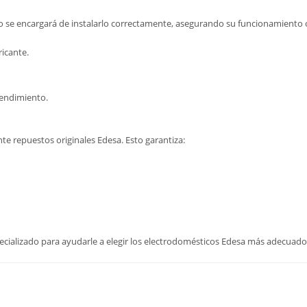
co se encargará de instalarlo correctamente, asegurando su funcionamient
ricante.
rendimiento.
e repuestos originales Edesa. Esto garantiza:
ializado para ayudarle a elegir los electrodomésticos Edesa más adecuados