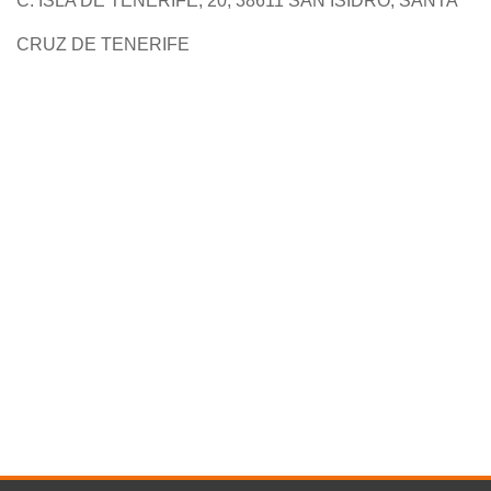
C. ISLA DE TENERIFE, 20, 38611 SAN ISIDRO, SANTA
CRUZ DE TENERIFE