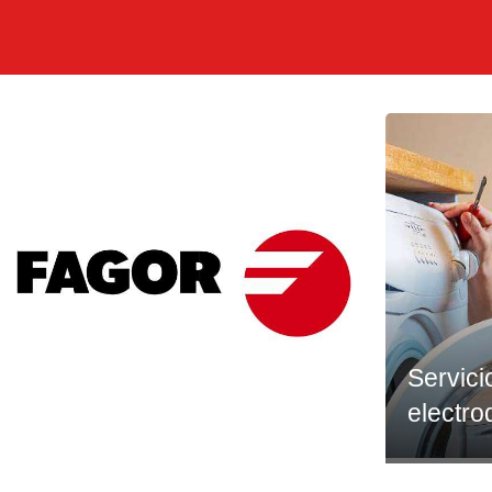
Servici
electr