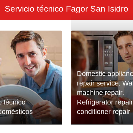
Servicio técnico Fagor San Isidro
Domestic applian
repair service. W
machine repair.
o técnico
Refrigerator repair
odomésticos
conditioner repair