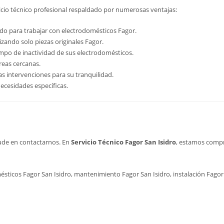
vicio técnico profesional respaldado por numerosas ventajas:
do para trabajar con electrodomésticos Fagor.
zando solo piezas originales Fagor.
empo de inactividad de sus electrodomésticos.
reas cercanas.
s intervenciones para su tranquilidad.
ecesidades específicas.
dude en contactarnos. En
Servicio Técnico Fagor San Isidro
, estamos compr
sticos Fagor San Isidro, mantenimiento Fagor San Isidro, instalación Fagor S