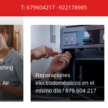
T: 679604217 -
922178985
ce
ashing
Reparaciones
. Air
electrodomésticos en el
mismo día / 679 604 217