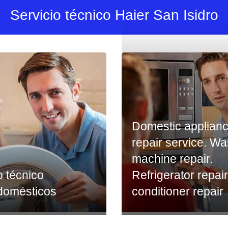
Servicio técnico Haier San Isidro
Domestic applian
repair service. W
machine repair.
o técnico
Refrigerator repair
odomésticos
conditioner repair