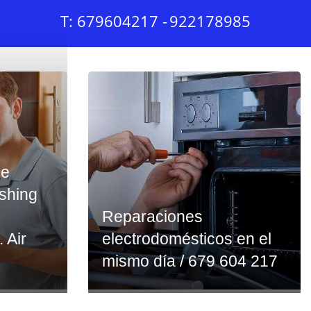
T: 679604217 -
922178985
ce
ashing
Reparaciones
. Air
electrodomésticos en el
mismo día / 679 604 217