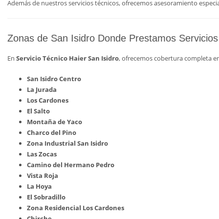
Además de nuestros servicios técnicos, ofrecemos asesoramiento especia
Zonas de San Isidro Donde Prestamos Servicios
En
Servicio Técnico Haier San Isidro
, ofrecemos cobertura completa en 
San Isidro Centro
La Jurada
Los Cardones
El Salto
Montaña de Yaco
Charco del Pino
Zona Industrial San Isidro
Las Zocas
Camino del Hermano Pedro
Vista Roja
La Hoya
El Sobradillo
Zona Residencial Los Cardones
Chirche