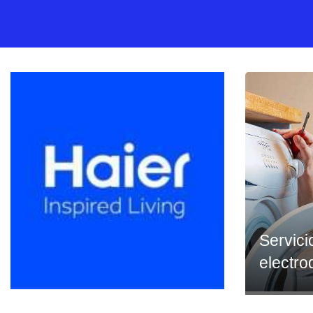
Servici
electr