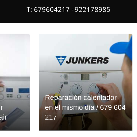
T: 679604217 -
922178985
Reparación calentador
r
en el mismo día / 679 604
air
217