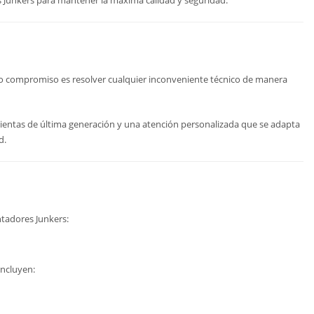
es Junkers para mantener la máxima calidad y seguridad.
ro compromiso es resolver cualquier inconveniente técnico de manera
mientas de última generación y una atención personalizada que se adapta
d.
ntadores Junkers:
incluyen: