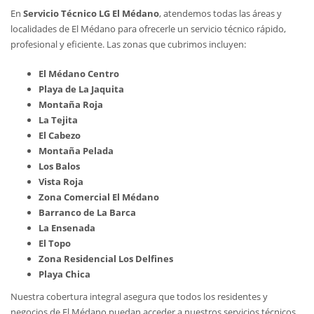
En
Servicio Técnico LG El Médano
, atendemos todas las áreas y
localidades de El Médano para ofrecerle un servicio técnico rápido,
profesional y eficiente. Las zonas que cubrimos incluyen:
El Médano Centro
Playa de La Jaquita
Montaña Roja
La Tejita
El Cabezo
Montaña Pelada
Los Balos
Vista Roja
Zona Comercial El Médano
Barranco de La Barca
La Ensenada
El Topo
Zona Residencial Los Delfines
Playa Chica
Nuestra cobertura integral asegura que todos los residentes y
negocios de El Médano puedan acceder a nuestros servicios técnicos,